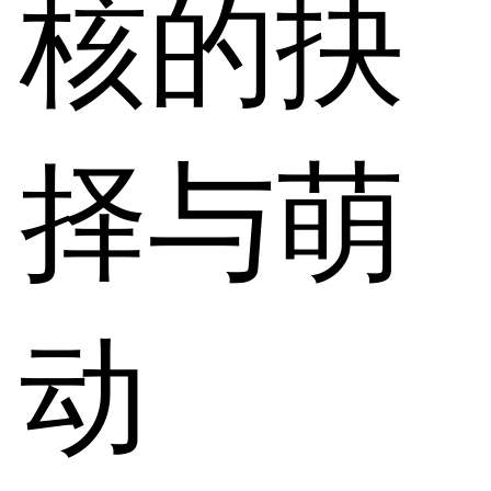
核的抉
择与萌
动