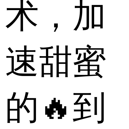
术，加
速甜蜜
的🔥到