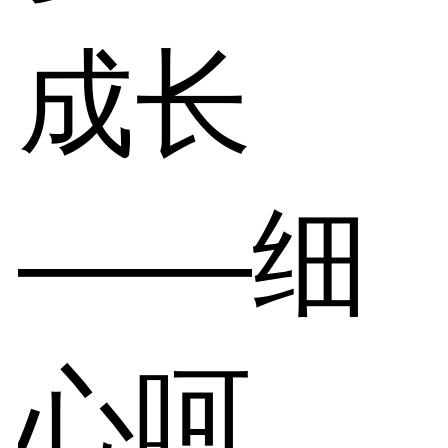
成长
——细
心呵