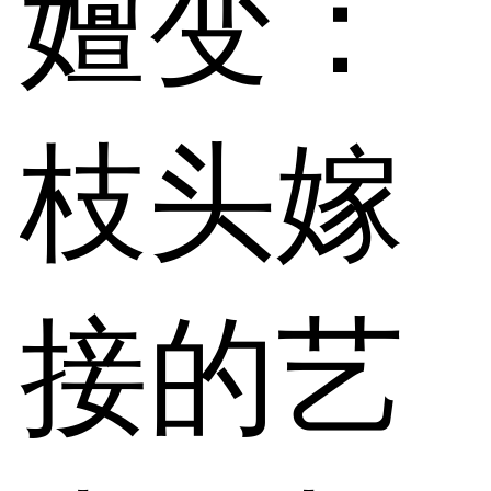
嬗变：
枝头嫁
接的艺